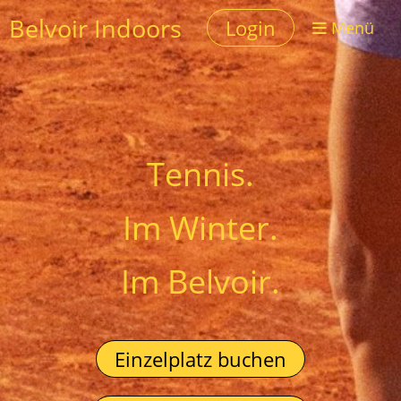
Belvoir Indoors
Login
Menü
Tennis.
Im Winter.
Im Belvoir.
Einzelplatz buchen